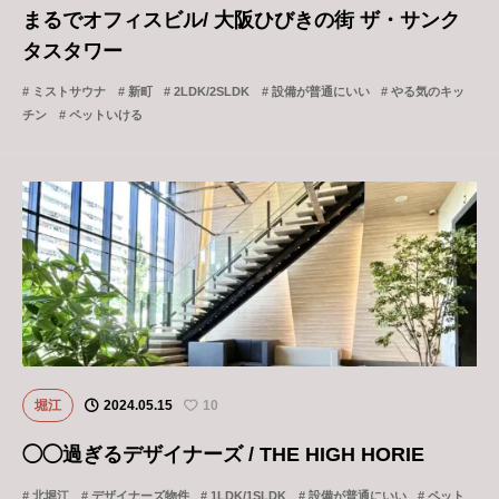
まるでオフィスビル/ 大阪ひびきの街 ザ・サンク
タスタワー
ミストサウナ
新町
2LDK/2SLDK
設備が普通にいい
やる気のキッ
チン
ペットいける
堀江
2024.05.15
10
◯◯過ぎるデザイナーズ / THE HIGH HORIE
北堀江
デザイナーズ物件
1LDK/1SLDK
設備が普通にいい
ペット