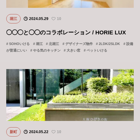
堀江
2024.05.29
10
◯◯◯と◯◯のコラボレーション / HORIE LUX
SOHOいける
堀江
北堀江
デザイナーズ物件
2LDK/2SLDK
設備
が普通にいい
やる気のキッチン
大きい窓
ペットいける
新町
2024.05.22
10