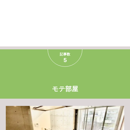
記事数
5
モテ部屋