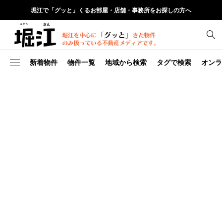
堀江で「グッと」くるお部屋・店舗・事務所をお探しの方へ
新着物件
物件一覧
地域から検索
タグで検索
オンラ
堀江
物件コラム
1
新築
敷金礼金0
新町
堀江めし
7
SOHOいける
ミストサウナ
1
事務所いける
チャビーバルーン
靭公園
お知らせ
8
西区
ルーフバルコニー
阿波座
14
堀江
阿波座
西区
2
敷金0
漫画名ゼリフ
その他ぐっときた物件の地域
5
インターネット使用料無料
北堀江