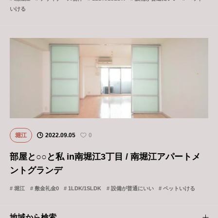
いける
堀江
2022.09.05
0
部屋と○○と私 in南堀江3丁目 / 南堀江アパートメ
ントグランデ
堀江
敷金礼金0
1LDK/1SLDK
設備が普通にいい
ペットいける
地域から検索