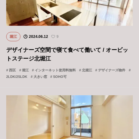
堀江
2024.06.12
9
デザイナーズ空間で寝て食べて働いて / オービッ
トステージ北堀江
西区
堀江
インターネット使用料無料
北堀江
デザイナーズ物件
2LDK/2SLDK
大きい窓
SOHO可