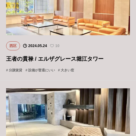
西区
2024.05.24
10
王者の貫禄 / エルザグレース堀江タワー
分譲賃貸
設備が普通にいい
大きい窓