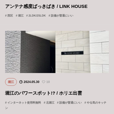
アンテナ感度ばっきばき / LINK HOUSE
西区
堀江
2LDK/2SLDK
設備が普通にいい
堀江
2024.05.30
10
堀江のパワースポット!? / ホリエ出雲
インターネット使用料無料
北堀江
設備が普通にいい
やる気のキッチ
ン