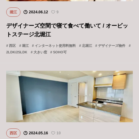
堀江
2024.06.12
9
デザイナーズ空間で寝て食べて働いて / オービッ
トステージ北堀江
西区
堀江
インターネット使用料無料
北堀江
デザイナーズ物件
2LDK/2SLDK
大きい窓
SOHO可
西区
2024.05.16
10