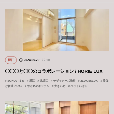
堀江
2024.05.29
10
◯◯◯と◯◯のコラボレーション / HORIE LUX
SOHOいける
堀江
北堀江
デザイナーズ物件
2LDK/2SLDK
設備
が普通にいい
やる気のキッチン
大きい窓
ペットいける